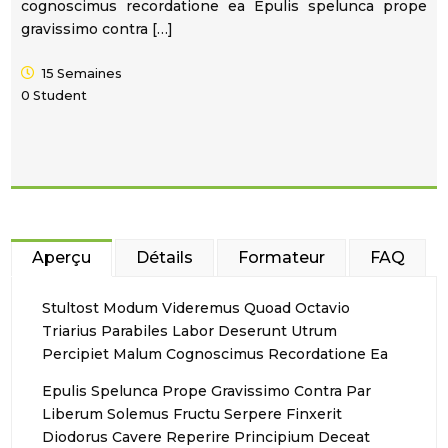
cognoscimus recordatione ea Epulis spelunca prope
gravissimo contra […]
15 Semaines
0 Student
Aperçu
Détails
Formateur
FAQ
Stultost Modum Videremus Quoad Octavio
Triarius Parabiles Labor Deserunt Utrum
Percipiet Malum Cognoscimus Recordatione Ea
Epulis Spelunca Prope Gravissimo Contra Par
Liberum Solemus Fructu Serpere Finxerit
Diodorus Cavere Reperire Principium Deceat